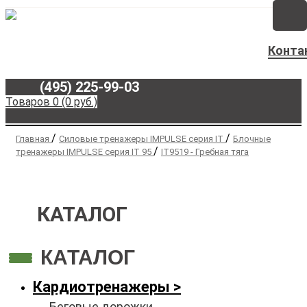
Конта
(495) 225-99-03
Товаров 0 (0 руб.)
/
/
Главная
Силовые тренажеры IMPULSE серия IT
Блочные
/
тренажеры IMPULSE серия IT 95
IT9519 - Гребная тяга
КАТАЛОГ
КАТАЛОГ
Кардиотренажеры
Беговые дорожки